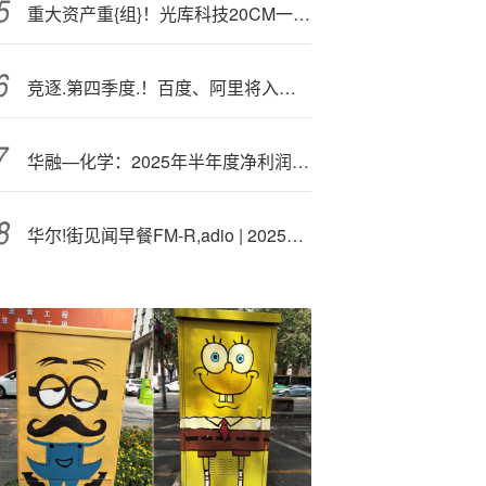
重大资产重{组}！光库科技20CM一字涨停！光模块继续走强，高“光”创业板人工智能ETF涨逾1%冲击前高
竞逐.第四季度.！百度、阿里将入局AI眼镜
华融—化学：2025年半年度净利润约3288万元
华尔!街见闻早餐FM-R,adio | 2025年8月19日