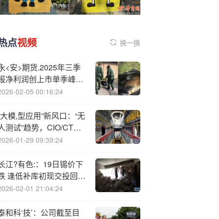
热点
视频
换一换
永<安>期货.2025年三季
报净利润创上市单季峰
值，U型增长态势持续强
2026-02-05 00:16:24
化
“大模,型应用”新风口：“无
人测试”趋势，CIO/CTO
如何应对
2026-01-29 09:39:24
长江?有色:：19日锡价下
跌 逢低补库初现交投回暖
仍待观察
2026-02-01 21:04:24
泰和科‘技’：公司截至目