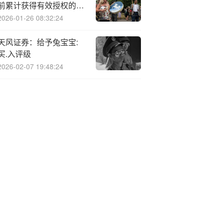
前累计获得有效授权的发
明专利116项
2026-01-26 08:32:24
天风证券：给予兔宝宝:
买.入评级
2026-02-07 19:48:24