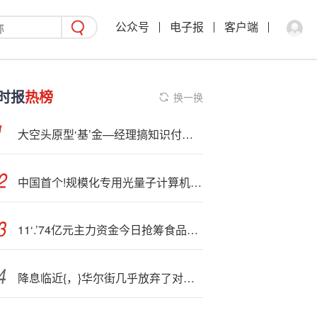
公众号
电子报
客户端
时报
热榜
换一换
大空头原型‘基’金—经理搞知识付费，一天就赚了1个亿！
中国首个!规模化专用光量子计算机制造工厂启幕 量子科技持续走强
11‘.’74亿元主力资金今日抢筹食品饮料板块
降息临近{，}华尔街几乎放弃了对贸易战的担忧！