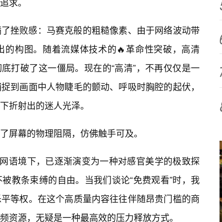
追求。
满了挫败感：马赛克般的粗糙像素、由于网络波动带
出的构图。随着流媒体技术的🔥革命性突破，高清
彻底打破了这一僵局。现在的“高清”，不再仅仅是一
捕捉到画面中人物睫毛的颤动、呼吸时胸腔的起伏，
下折射出的迷人光泽。
了屏幕的物理阻隔，仿佛触手可及。
联网语境下，已逐渐演变为一种对感官美学的极致探
被教条束缚的自由。当我们谈论“免费观看”时，我
乐平等权。在这个高质量内容往往伴随昂贵门槛的商
视频资源，无疑是一种最高效的压力释放方式。