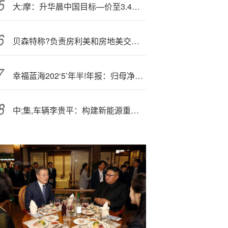
大:摩：升华晨中国目标—价至3.4港元 评级“与大市同步”
贝森特称?负责房利美和房地美交易事宜的银行将于9-10月左右选定
幸福蓝海202‘5’年半!年报：归母净利润863万元 同比扭亏为盈
中;集,车辆李贵平：构建新能源重卡“车+站”生态新图景