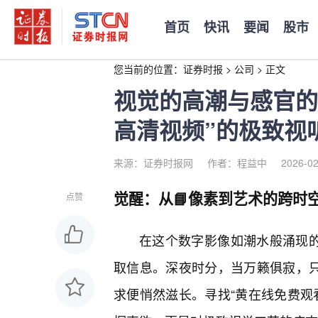
首页
快讯
要闻
股市
您当前的位置：
证券时报
>
公司
>
正文
视觉的高潮与感官的
高清视频”的极致视
来源：证券时报网
作者：程益中
2026-02
觉醒：从📘像素到艺术的跨时
点赞
在这个数字影像如潮水般涌现的
取信息。深夜时分，当万籁俱寂，只
求便悄然滋长。寻找“黄在线免费观