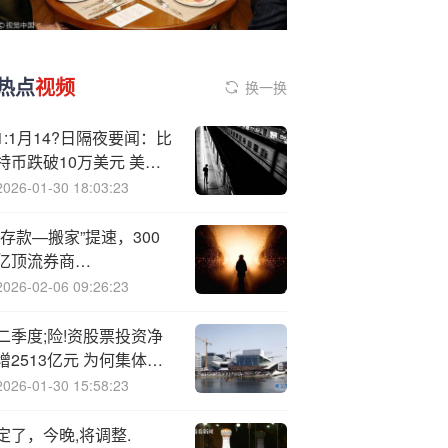
热点
视频
换一换
1:1月14?日隔夜要闻：比
特币跌破10万美元 美联
储12月降息可能性不足
2026-01-30 18:03:23
50% 美军可能几天内对委
内瑞拉动手
“存款—搬家”提速，300
亿顶流券商
ETF（512000）单周再
2026-02-06 09:26:23
揽近17亿元
二季度;险!资股票投资净
增2513亿元 为何集体扫
货银行？
2026-01-30 15:58:23
定了，今晚,将调整.