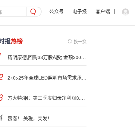
公众号
电子报
客户端
时报
热榜
换一换
药明康德,回购33万股A股; 金额3000万元
2<0>25年全球LED照明市场需求承压，哪些技术突破正在点燃订单热度？
方大特:钢：第三季度归母净利润3.84亿元 同比增长1368.10%
暴涨！.关税，突发！