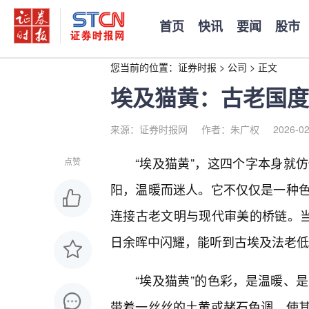
首页
快讯
要闻
股市
您当前的位置：
证券时报
>
公司
>
正文
埃及猫黄：古老国度
来源：证券时报网
作者：朱广权
2026-02
“埃及猫黄”，这四个字本身就
点赞
阳，温暖而迷人。它不仅仅是一种
连接古老文明与现代审美的桥链。当
日余晖中闪耀，能听到古埃及法老低
“埃及猫黄”的色彩，是温暖、
带着一丝丝的土黄或赭石色调，使