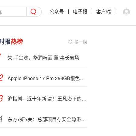
公众号
电子报
客户端
时报
热榜
换一换
失:手金沙，华润啤酒‘董’事长离场
Ap:ple iPhone 17 Pro 256GB银色到手5739元
沪指创—近十年新:高！王凡治下的广发基金，高位发行未回本基金数量居业内第一
东方<妍>美：总部项目存安全隐患被整改，子公司竟没有质量管理体系！财务风险失控业务或永远无法盈利