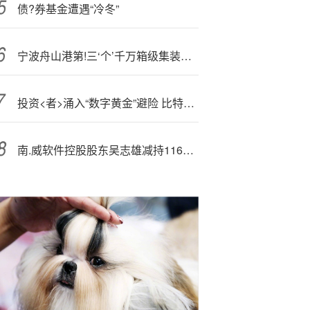
债?券基金遭遇“冷冬”
宁波舟山港第!三‘个’千万箱级集装箱港口群开工
投资<者>涌入“数字黄金”避险 比特币强势突破12万美元大关
南.威软件控股股东吴志雄减持1161万股完毕