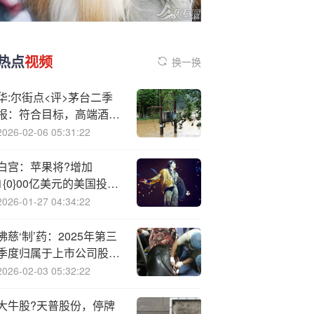
热点
视频
换一换
华:尔街点<评>茅台二季
报：符合目标，高端酒依
旧稳健，需求疲软和库存
2026-02-06 05:31:22
压力已在估值体现
白宫：苹果将?增加
1{0}00亿美元的美国投资
承诺
2026-01-27 04:34:22
佛慈‘制’药：2025年第三
季度归属于上市公司股东
的净利润同比增长
2026-02-03 05:32:22
167.92%
大牛股?天普股份，停牌